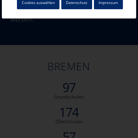
Cookies auswählen
Datenschutz
Impressum
und Alter in den einzelnen Schultypen zu
werben.
BREMEN
97
Grundschulen
174
Oberschulen
57