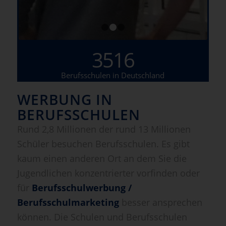
1
2
3
3516
Berufsschulen in Deutschland
WERBUNG IN
BERUFSSCHULEN
Rund 2,8 Millionen der rund 13 Millionen
Schüler besuchen Berufsschulen. Es gibt
kaum einen anderen Ort an dem Sie die
Jugendlichen konzentrierter vorfinden oder
für
Berufsschulwerbung /
Berufsschulmarketing
besser ansprechen
können. Die Schulen und Berufsschulen